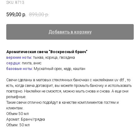
SKU:
8713
599,00
р.
899,00
р.
Добавить в корзину
Ароматическая свеча "Воскресный бранч"
верхние ноты:
тыква,
корица, гвоздика
сердце:
пихта, анис
базовые ноты:
Мускатный орех, кедр, каштан
Свечи сделаны в матовых стеклянных баночках с наклейками uv dtf , то
есть, когда свеча договорит, вы можете промыть баночку и использовать
повторно. Наклейки не смоются, можно мыть снова и снова. А еще они
рельефные.
Такие свечи отлично подойдут в качестве комплиментов гостям и
клиентам.
Объем 50 мл
Аромат: Бранч/грядка
Объем: 50 мл