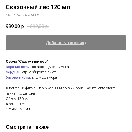
Сказочный лес 120 мл
SKU:
964974875005
999,00
р.
1299,00
р.
Добавить в корзину
Свеча "Сказочный лес"
верхние ноты:
кипарис, цедра лимона
сердце:
кедр, сибирская пихта
базовые ноты:
ель; мох, амбра
Хлопковый фитиль, премиальный соевый воск. Пахнет когда стоит,
пахнет, когда горит
Объем 120 мл
Аромат: Лес
Объем: 120 мл
Смотрите также