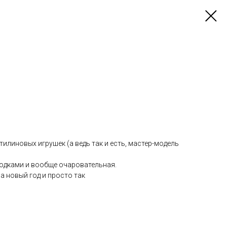
тилиновых игрушек (а ведь так и есть, мастер-модель
одками и вообще очаровательная.
а новый год и просто так