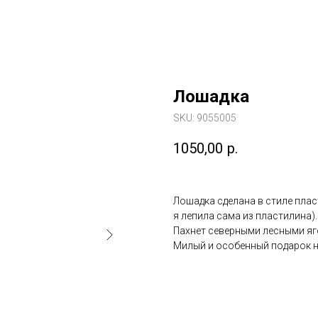
Лошадка
SKU:
9055005
1050,00
р.
Лошадка сделана в стиле плас
я лепила сама из пластилина).
Пахнет северными лесными яг
Милый и особенный подарок н