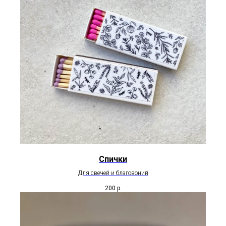
Спички
Для свечей и благовоний
200
р.