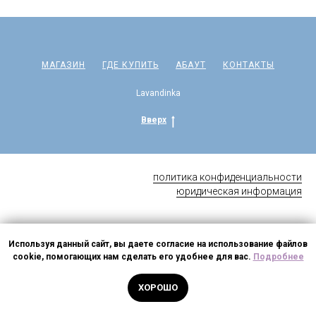
МАГАЗИН
ГДЕ КУПИТЬ
АБАУТ
КОНТАКТЫ
Lavandinka
Вверх
политика конфиденциальности
юридическая информация
Пожалуйста, позвоните нам перед посещением по номеру
Используя данный сайт, вы даете согласие на использование файлов
+79032890300
.
Tilda
Made on
Или запишитесь через
cookie, помогающих нам сделать его удобнее для вас.
форму
на удобное время.
Подробнее
ЗАКРЫТЬ
ХОРОШО