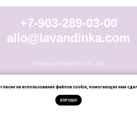
+7-903-289-03-00
allo@lavandinka.com
Ленинский проспект 15, 325
огласие на использование файлов cookie, помогающих нам сдел
ХОРОШО
МАГАЗИН
ГДЕ КУПИТЬ
АБАУТ
КОНТАКТЫ
политик
юр