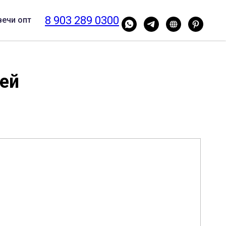
8 903 289 0300
вечи опт
ей