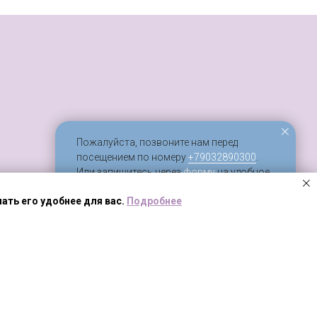
Пожалуйста, позвоните нам перед
посещением по номеру
+79032890300
.
Или запишитесь через
форму
на удобное
время.
ать его удобнее для вас.
Подробнее
ЗАКРЫТЬ
Вверх
а конфиденциальности
идическая информация