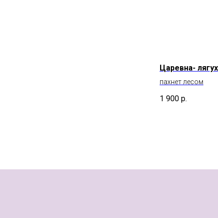
Царевна- лягу
пахнет лесом
1 900
р.