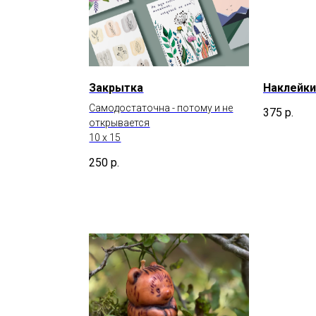
Закрытка
Наклейки
Самодостаточна - потому и не
375
р.
открывается
10 х 15
250
р.