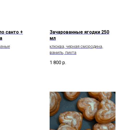
ло санто +
Зачарованные ягодки 250
а
мл
азные
клюква, черная смородина,
ваниль, пихта
1 800
р.