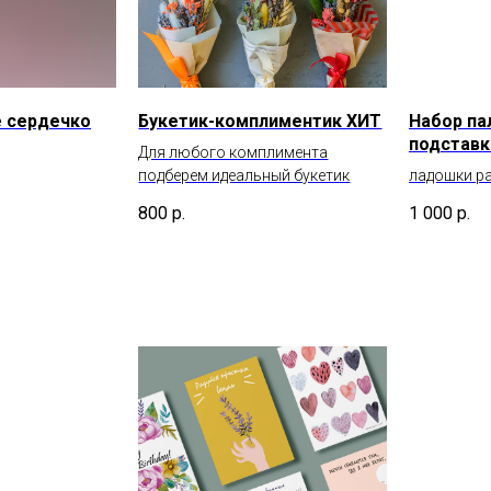
 сердечко
Букетик-комплиментик ХИТ
Набор па
подставк
Для любого комплимента
подберем идеальный букетик
ладошки р
800
р.
1 000
р.