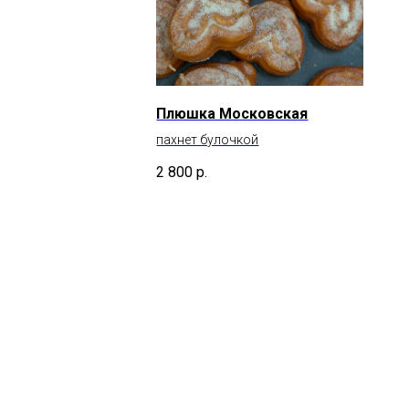
Плюшка Московская
пахнет булочкой
2 800
р.