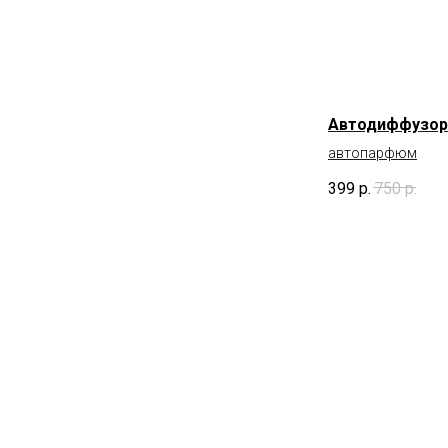
Автодиффузор
автопарфюм
399
р.
750
р.