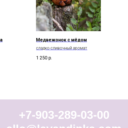
ха
Медвежонок с мёдом
сладко-сливочный аромат
1 250
р.
+7-903-289-03-00